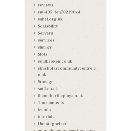
reviews
ru6405_fen702190x4
sahel.org.uk
Scalability
Servers
services
slim gr
Slots
soulbroken.co.uk
stnicholascommunitycentre.c
o.uk
Storage
sut2.co.uk
thenethertheplay.co.uk
Tournaments
trends
tutorials
Uncategorized
uniquelyvancouvershow.com