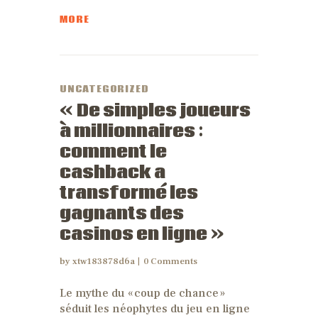
MORE
UNCATEGORIZED
« De simples joueurs
à millionnaires :
comment le
cashback a
transformé les
gagnants des
casinos en ligne »
by
xtw183878d6a
0
Comments
Le mythe du « coup de chance »
séduit les néophytes du jeu en ligne