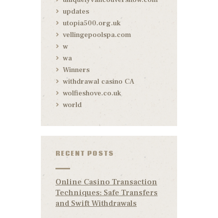
updates
utopia500.org.uk
vellingepoolspa.com
w
wa
Winners
withdrawal casino CA
wolfieshove.co.uk
world
RECENT POSTS
Online Casino Transaction
Techniques: Safe Transfers
and Swift Withdrawals