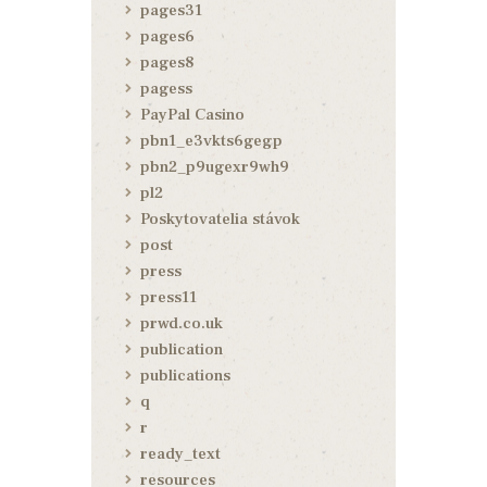
pages31
pages6
pages8
pagess
PayPal Casino
pbn1_e3vkts6gegp
pbn2_p9ugexr9wh9
pl2
Poskytovatelia stávok
post
press
press11
prwd.co.uk
publication
publications
q
r
ready_text
resources