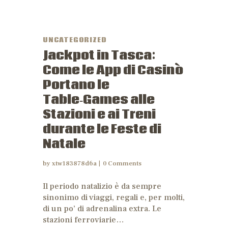
UNCATEGORIZED
Jackpot in Tasca:
Come le App di Casinò
ABOUT XIBALBA
Portano le
LOCATION
Table‑Games alle
REGISTRATION
Stazioni e ai Treni
CONTACT US
durante le Feste di
Natale
by
xtw183878d6a
0
Comments
Il periodo natalizio è da sempre
sinonimo di viaggi, regali e, per molti,
di un po’ di adrenalina extra. Le
stazioni ferroviarie…