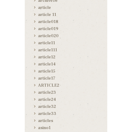
archive16
article
article 11
article018
article019
article020
article11
article111
article12
article14
article15
article17
ARTICLE2
article23
article24
article32
article33
articles
asino1